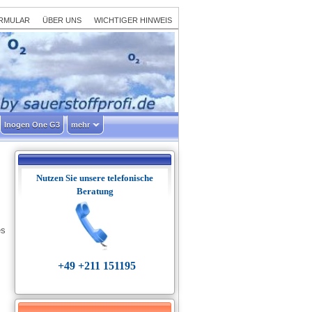
RMULAR
ÜBER UNS
WICHTIGER HINWEIS
Inogen One G3
mehr
Nutzen Sie unsere telefonische
Beratung
es
+49 +211 151195