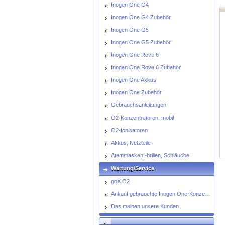
Inogen One G4
Inogen One G4 Zubehör
Inogen One G5
Inogen One G5 Zubehör
Inogen One Rove 6
Inogen One Rove 6 Zubehör
Inogen One Akkus
Inogen One Zubehör
Gebrauchsanleitungen
O2-Konzentratoren, mobil
O2-Ionisatoren
Akkus, Netzteile
Atemmasken,-brillen, Schläuche
Wartung/Service
goX O2
Ankauf gebrauchte Inogen One-Konzentratoren
Das meinen unsere Kunden