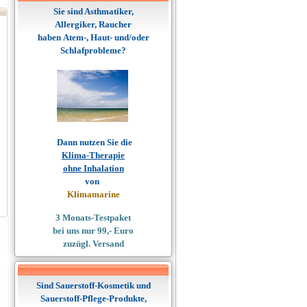
Sie sind
Asthmatiker,
Allergiker, Raucher
haben Atem-, Haut- und/oder
Schlafprobleme?
Dann nutzen Sie die
Klima-Therapie
ohne Inhalation
von
Klimamarine
3 Monats-Testpaket
bei uns nur 99,- Euro
zuzügl. Versand
Sind Sauerstoff-Kosmetik und
Sauerstoff-Pflege-Produkte,