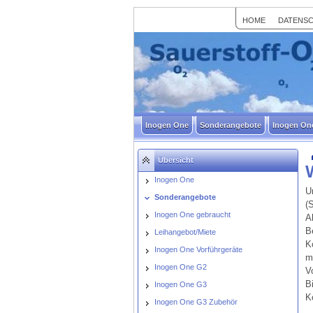
HOME
DATENS
Inogen One
Sonderangebote
Inogen On
Übersicht
Inogen One
U
Sonderangebote
(
Inogen One gebraucht
A
B
Leihangebot/Miete
K
Inogen One Vorführgeräte
m
Inogen One G2
V
B
Inogen One G3
K
Inogen One G3 Zubehör