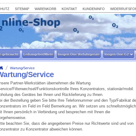
CHUTZ
SITEMAP
WARENKORB
KONTAKT
KUNDENINFO
WIDERRUFSFO
e gebraucht
Leihangebot/Miete
Inogen One Vorführgeräte
Inogen One G2
Wartung/Service
Wartung/Service
nsere Partner-Werkstätten übernehmen die Wartung
Service/Filterwechsel/Funktionskontrolle Ihres Konzentrators, stationär/mobil.
bholung des Gerätes bei Ihnen und Rücklieferung zu Ihnen.
ei der Bestellung geben Sie bitte Ihre Telefonnummer und den Typ/Fabrikat d
onzentrators im Feld im Feld Bemerkung an. Wir setzen uns schnellstmöglich
it Ihnen persönlich in Verbindung und besprechen mit Ihnen die
orgehensweise.
itte beachten Sie, dass die angegebenen Preise nur Richtwerte sind und von
onzentrator zu Konzentrator abweichen können.