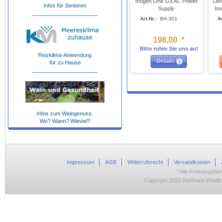
Inogen One G3 AC Power
Lit
Infos für Senioren
Supply
In
______________________
Art.Nr.:
BA-301
Ar
198
,
00
*
Bitte rufen Sie uns an!
Reizklima-Anwendung
Details
für zu Hause
______________________
Infos zum Weingenuss.
Wo? Wann? Wieviel?
Impressum
AGB
Widerrufsrecht
Versandkosten
* Alle Preisangaben
Copyright 2023 Reinhard Weidlic