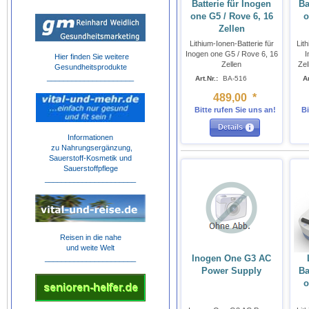
Batterie für Inogen
Ba
one G5 / Rove 6, 16
o
Zellen
Lithium-Ionen-Batterie für
Lit
Inogen one G5 / Rove 6, 16
I
Hier finden Sie weitere
Zellen
Zel
Gesundheitsprodukte
_____________________
Art.Nr.:
BA-516
Ar
489
,
00
*
Bitte rufen Sie uns an!
Bi
Details
Informationen
zu Nahrungsergänzung,
Sauerstoff-Kosmetik und
Sauerstoffpflege
______________________
Reisen in die nahe
und weite Welt
Inogen One G3 AC
______________________
Power Supply
Ba
o