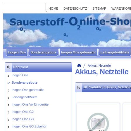
HOME
DATENSCHUTZ
SITEMAP
WARENKOR
Inogen One
Sonderangebote
Inogen One gebraucht
Leihangebot/Miete
Akkus, Netzteile
Übersicht
Akkus, Netzteile
Inogen One
Sonderangebote
10 Produkte in Akkus, Netzteil
Inogen One gebraucht
Leihangebot/Miete
Inogen One Vorführgeräte
Inogen One G2
Inogen One G3
Inogen One G3 Zubehör