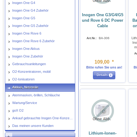
Inogen One G4
Inogen One G4 Zubehör
Inogen One G3/G4/G5
Inogen One G5
und Rove 6 DC Power
Ba
Cable
on
Inogen One G5 Zubehör
Inogen One Rove 6
Lit
Art.Nr.:
BA-306
Inogen One Rove 6 Zubehör
In
m
Inogen One Akkus
Ar
Inogen One Zubehör
109
,
00
*
Gebrauchsanleitungen
Bitte rufen Sie uns an!
Bi
O2-Konzentratoren, mobil
Details
O2-Ionisatoren
Akkus, Netzteile
Atemmasken,-brillen, Schläuche
Wartung/Service
goX O2
Ankauf gebrauchte Inogen One-Konzentratoren
Das meinen unsere Kunden
Lithium-Ionen-