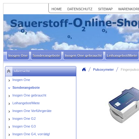
HOME
DATENSCHUTZ
SITEMAP
WARENKOR
Inogen One
Sonderangebote
Inogen One gebraucht
Leihangebot/Miete
Pulsoxymeter
Fingerpuls
Übersicht
Inogen One
Sonderangebote
Inogen One gebraucht
Leihangebot/Miete
Inogen One Vorführgeräte
Inogen One G2
Inogen One G3
Inogen One G4, vorrätig!