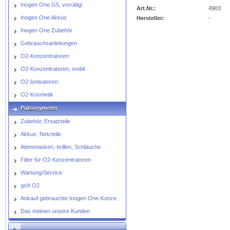
FPO-2D
Inogen One G5, vorrätig!
Art.Nr.:
4903
Inogen One Akkus
Hersteller:
-
Inogen One Zubehör
Gebrauchsanleitungen
O2-Konzentratoren
O2-Konzentratoren, mobil
O2-Ionisatoren
O2-Kosmetik
Pulsoxymeter
Zubehör, Ersatzteile
Akkus, Netzteile
Atemmasken,-brillen, Schläuche
Filter für O2-Konzentratoren
Wartung/Service
goX O2
Ankauf gebrauchte Inogen One-Konzentratoren
Das meinen unsere Kunden