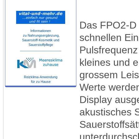
Das FPO2-D e
Informationen
schnellen Ein
zu Nahrungsergänzung,
Sauerstoff-Kosmetik und
Sauerstoffpflege
Pulsfrequenz 
______________________
kleines und 
grossem Lei
Reizklima-Anwendung
für zu Hause
Werte werden
Display ausg
akustisches S
Sauerstoffsät
unterdurchsch