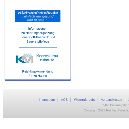
Informationen
zu Nahrungsergänzung,
Sauerstoff-Kosmetik und
Sauerstoffpflege
______________________
Reizklima-Anwendung
für zu Hause
Impressum
AGB
Widerrufsrecht
Versandkosten
* Alle Preisangaben
Copyright 2023 Reinhard Weidlic