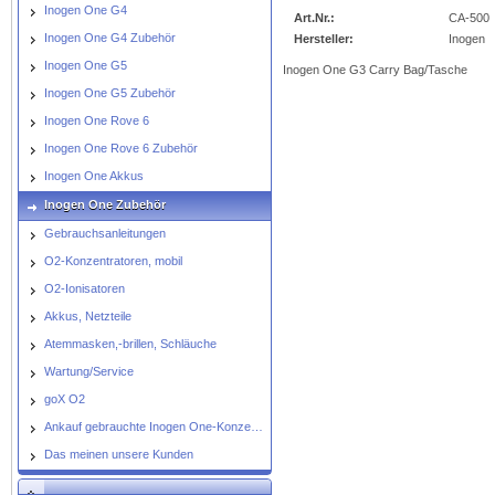
img_nopic_large
Inogen One G4
Art.Nr.:
CA-500
Inogen One G4 Zubehör
Hersteller:
Inogen
Inogen One G5
Inogen One G3 Carry Bag/Tasche
Inogen One G5 Zubehör
Inogen One Rove 6
Inogen One Rove 6 Zubehör
Inogen One Akkus
Inogen One Zubehör
Gebrauchsanleitungen
O2-Konzentratoren, mobil
O2-Ionisatoren
Akkus, Netzteile
Atemmasken,-brillen, Schläuche
Wartung/Service
goX O2
Ankauf gebrauchte Inogen One-Konzentratoren
Das meinen unsere Kunden