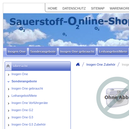
HOME
DATENSCHUTZ
SITEMAP
WARENKOR
Inogen One
Sonderangebote
Inogen One gebraucht
Leihangebot/Miete
Inogen One Zubehör
Inog
Übersicht
Inogen One
Sonderangebote
Inogen One gebraucht
Leihangebot/Miete
Inogen One Vorführgeräte
Inogen One G2
Inogen One G3
Inogen One G3 Zubehör