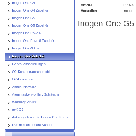
img_nopic_large
Inogen One G4
Art.Nr.:
RP-502
Inogen One G4 Zubehör
Hersteller:
Inogen
Inogen One G5
Inogen One G5
Inogen One G5 Zubehör
Inogen One Rove 6
Inogen One Rove 6 Zubehör
Inogen One Akkus
Inogen One Zubehör
Gebrauchsanleitungen
O2-Konzentratoren, mobil
O2-Ionisatoren
Akkus, Netzteile
Atemmasken,-brillen, Schläuche
Wartung/Service
goX O2
Ankauf gebrauchte Inogen One-Konzentratoren
Das meinen unsere Kunden