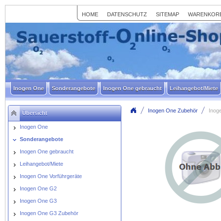
HOME
DATENSCHUTZ
SITEMAP
WARENKOR
Inogen One
Sonderangebote
Inogen One gebraucht
Leihangebot/Miete
Inogen One Zubehör
Inog
Übersicht
Inogen One
Sonderangebote
Inogen One gebraucht
Leihangebot/Miete
Inogen One Vorführgeräte
Inogen One G2
Inogen One G3
Inogen One G3 Zubehör