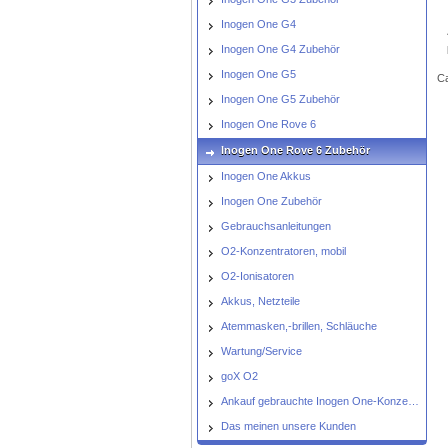
Inogen One G4
Inogen One G4 Zubehör
Inogen One G5
Ca
Inogen One G5 Zubehör
Inogen One Rove 6
Inogen One Rove 6 Zubehör
Inogen One Akkus
Inogen One Zubehör
Gebrauchsanleitungen
O2-Konzentratoren, mobil
O2-Ionisatoren
Akkus, Netzteile
Atemmasken,-brillen, Schläuche
Wartung/Service
goX O2
Ankauf gebrauchte Inogen One-Konzentratoren
Das meinen unsere Kunden