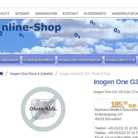
CHUTZ
SITEMAP
WARENKORB
KONTAKT
KUNDENINFO
WIDERRUFSFO
e gebraucht
Leihangebot/Miete
Inogen One Vorführgeräte
Inogen One G2
Inogen One Rove 6 Zubehör
Inogen One G3, G5 / Rove 6 Cart
Inogen One G3,
Inogen One G3, G5 Cart (Trol
185
,
00
EUR
Reinhard Weidlich Gesundhe
Krahkampweg 107
40223 Düsseldorf
Telefon: +49 (0)211 15 11 95
Telefax: +49 (0)3222 37 14 
Email: sauerstoffprofi@t-onli