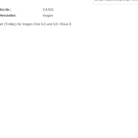
img_nopic_large
Art.Nr.:
CA 501
Hersteller:
Inogen
rt (Trolley) für Inogen One G3 und G5 / Rove 6