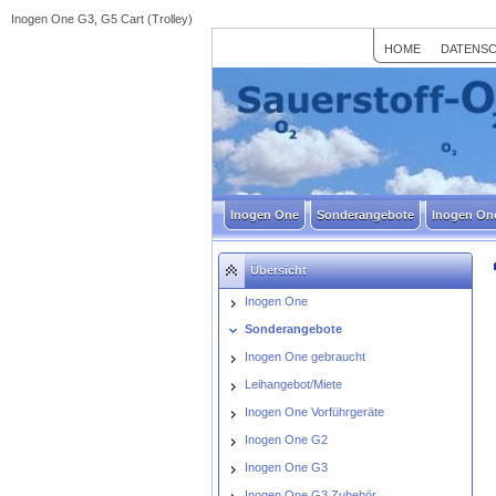
Inogen One G3, G5 Cart (Trolley)
HOME
DATENS
Inogen One
Sonderangebote
Inogen On
Übersicht
Inogen One
Sonderangebote
Inogen One gebraucht
Leihangebot/Miete
Inogen One Vorführgeräte
Inogen One G2
Inogen One G3
Inogen One G3 Zubehör