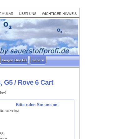
RMULAR
ÜBER UNS
WICHTIGER HINWEIS
Inogen One G3
mehr
 G5 / Rove 6 Cart
ley)
Bitte rufen Sie uns an!
itsmarketing
755
ne.de